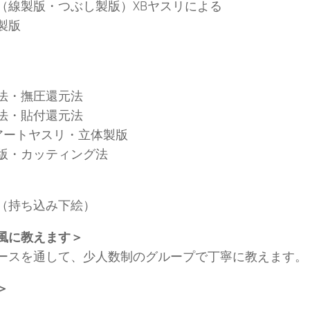
（線製版・つぶし製版）XBヤスリによる
製版
法・撫圧還元法
法・貼付還元法
,アートヤスリ・立体製版
版・カッティング法
（持ち込み下絵）
風に教えます＞
ースを通して、少人数制のグループで丁寧に教えます。
＞