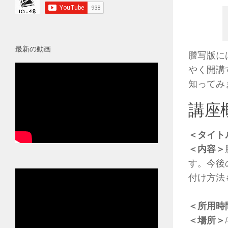
最新の動画
謄写版に
やく開講
知ってみ
講座
＜タイト
＜内容＞
す。今後
付け方法
＜所用時
＜場所＞