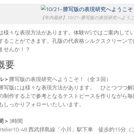
【年内最終】10/21~謄写版の表現研究へよう
は様々な表現方法があります。体験WSではご案内して
することができます。孔版の代表格シルクスクリーンで
ませんか！？
概要
ル＞
謄写版の表現研究へようこそ！（全３回）
謄写版には様々な表現方法があります。 ひとつづつ解
の制作する上で参考となるテストピースを作りながら毎
もしっかりフォローいたしいます。
間＞
3時間
Atelier10-48 西武拝島線「小川」駅下車 徒歩約1