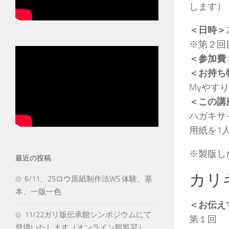
します）
＜日時＞
※第２回
＜参加費
＜お持ち
Myやす
＜この講
ハガキサ
用紙を1
※製版し
最近の投稿
カリ
6/11、25ロウ原紙制作法WS 体験、基
本、一版一色
＜お伝え
11/22ガリ版伝承館シンポジウムにて
第１回
登壇いたします（オンライン観覧可）