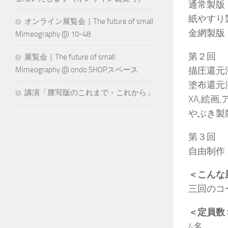
通常製版
紙やすり
オンライン展覧会｜The future of small
金網製版
Mimeography @ 10-48
第２回
展覧会｜The future of small
Mimeography @ ondo SHOPスペース
描圧還元
塗布還元
講演「謄写版のこれまで・これから」
XA,絵画
やぶき製
第３回
自由制作
＜こんな
三回のコ
＜定員数
4名