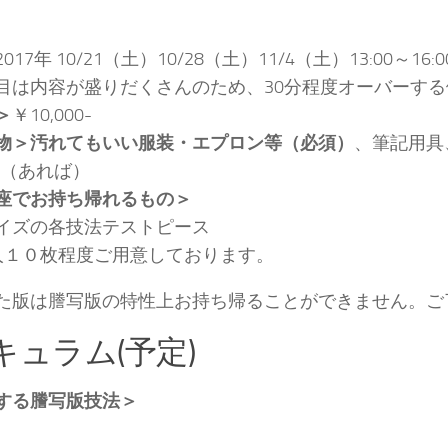
2017年 10/21（土）10/28（土）11/4（土）13:00～16:0
目は内容が盛りだくさんのため、30分程度オーバーす
＞
￥10,000-
物＞
汚れてもいい服装・エプロン等（必須）
、筆記用具
り（あれば）
座でお持ち帰れるもの＞
イズの各技法テストピース
人１０枚程度ご用意しております。
た版は謄写版の特性上お持ち帰ることができません。ご
キュラム(予定)
する謄写版技法＞