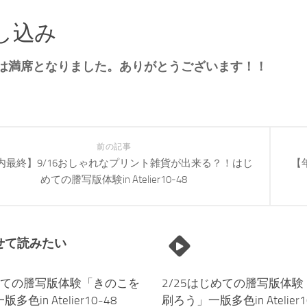
し込み
は満席となりました。ありがとうございます！！
前の記事
内最終】9/16おしゃれなプリント雑貨が出来る？！はじ
【
めての謄写版体験in Atelier10-48
せて読みたい
じめての謄写版体験「きのこを
2/25はじめての謄写版体
色in Atelier10-48
刷ろう」一版多色in Atelier1