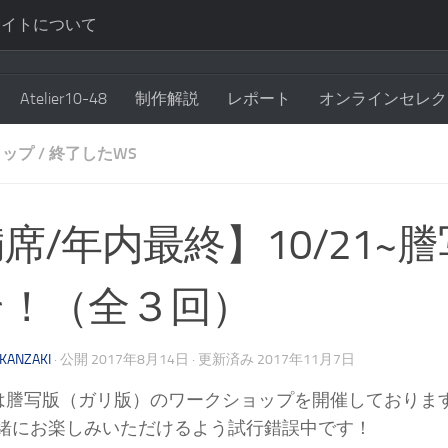
サイトについて
Atelier10-48
制作解説
レポート
オンラインセレク
ョップ
/
終了したWS
席/年内最終】10/21
そ！（全３回）
KANZAKI
· 公開
2017年8月14日
· 更新済み
2017年11月7日
8では謄写版（ガリ版）のワークショップを開催しており
緒にお楽しみいただけるよう試行錯誤中です！