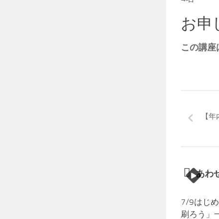
お申
この講座
【年
あわ
7/9は
刷ろう」一版多