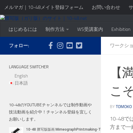
メルマガ｜10-48メイト登録フォーム
お問い合わせ
Skip to content
はじめるには
制作方法
WS受講案内
Exhibition
フォロー:
ワークシ
LANGUAGE SWITCHER
【満
English
日本語
こ
10-48のYOUTUBEチャンネルでは制作動画や
BY
TOMOKO 
技法動画を紹介中！チャンネル登録を宜しく
10-4
お願いします。
方まで一