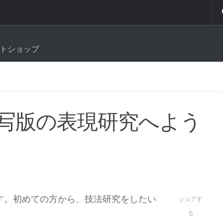
言語切り替え
トショップ
English
日本語
~謄写版の表現研究へよう
ます。初めての方から、技法研究をしたい
シェアす
る