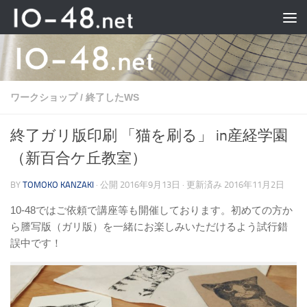
Skip to content
ワークショップ
/
終了したWS
終了ガリ版印刷 「猫を刷る」 in産経学園
（新百合ケ丘教室）
BY
TOMOKO KANZAKI
· 公開
2016年9月13日
· 更新済み
2016年11月2日
10-48ではご依頼で講座等も開催しております。初めての方か
ら謄写版（ガリ版）を一緒にお楽しみいただけるよう試行錯
誤中です！