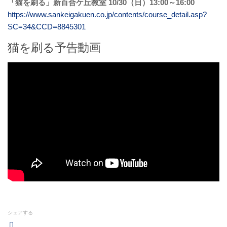
「猫を刷る」新百合ケ丘教室 10/30（日）13:00～16:00
https://www.sankeigakuen.co.jp/contents/course_detail.asp?
SC=34&CCD=8845301
猫を刷る予告動画
シェアする