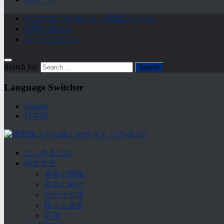
メルマガ｜10-48メイト登録フォーム
お問い合わせ
サイトについて
Search for:
Language Switcher
English
日本語
はじめるには
制作方法
基本の製版
基本の刷り
片付け方法
様々な表現
応用