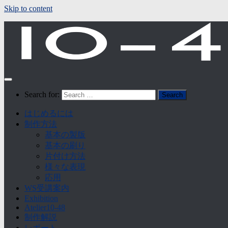
Skip to content
Search for:
はじめるには
制作方法
基本の製版
基本の刷り
片付け方法
様々な表現
応用
WS受講案内
Exhibition
Atelier10-48
制作解説
レポート