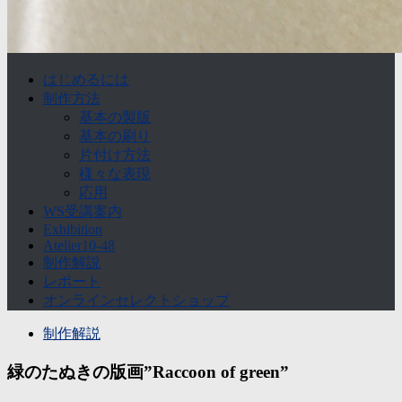
はじめるには
制作方法
基本の製版
基本の刷り
片付け方法
様々な表現
応用
WS受講案内
Exhibition
Atelier10-48
制作解説
レポート
オンラインセレクトショップ
制作解説
緑のたぬきの版画”Raccoon of green”