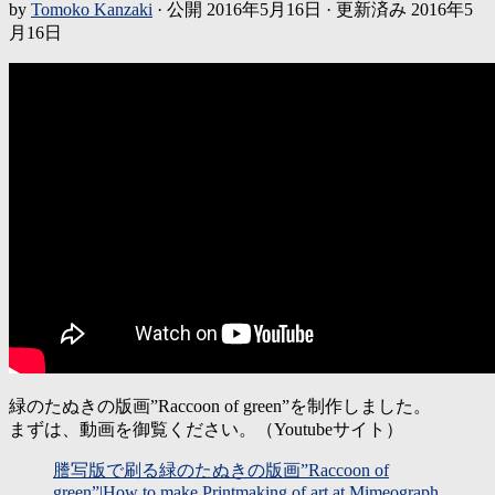
by
Tomoko Kanzaki
· 公開
2016年5月16日
· 更新済み
2016年5
月16日
緑のたぬきの版画”Raccoon of green”を制作しました。
まずは、動画を御覧ください。（Youtubeサイト）
謄写版で刷る緑のたぬきの版画”Raccoon of
green”|How to make Printmaking of art at Mimeograph