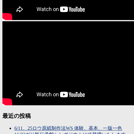
最近の投稿
6/11、25ロウ原紙制作法WS 体験、基本、一版一色