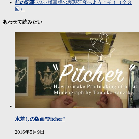
前の記事
7/23~謄写版の表現研究へようこそ！（全３
回）
あわせて読みたい
水差しの版画”Pitcher”
2016年5月9日