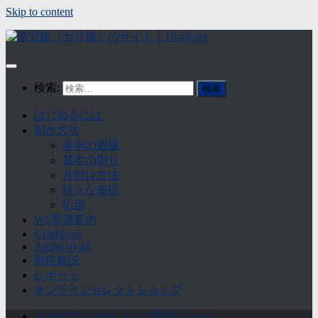
Skip to content
検索:
はじめるには
制作方法
基本の製版
基本の刷り
片付け方法
様々な表現
応用
WS受講案内
Exhibition
Atelier10-48
制作解説
レポート
オンラインセレクトショップ
メルマガ｜10-48メイト登録フォーム