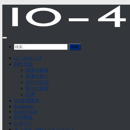
Skip
to
content
検
索:
はじめるには
制作方法
基本の製版
基本の刷り
片付け方法
様々な表現
応用
WS受講案内
Exhibition
Atelier10-48
制作解説
レポート
オンラインセレクトショップ