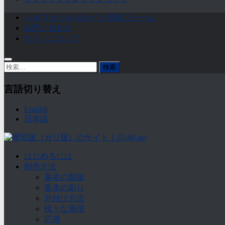
メルマガ｜10-48メイト登録フォーム
お問い合わせ
サイトについて
検
索:
言語切り替え
English
日本語
はじめるには
制作方法
基本の製版
基本の刷り
片付け方法
様々な表現
応用