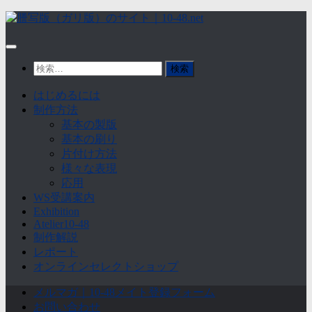
Skip
to
content
検
索:
はじめるには
制作方法
基本の製版
基本の刷り
片付け方法
様々な表現
応用
WS受講案内
Exhibition
Atelier10-48
制作解説
レポート
オンラインセレクトショップ
メルマガ｜10-48メイト登録フォーム
お問い合わせ