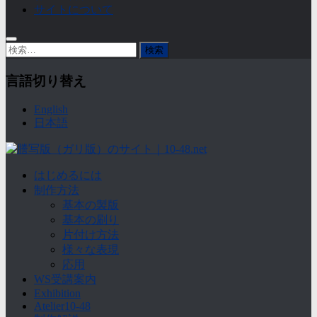
サイトについて
検
索:
言語切り替え
English
日本語
はじめるには
制作方法
基本の製版
基本の刷り
片付け方法
様々な表現
応用
WS受講案内
Exhibition
Atelier10-48