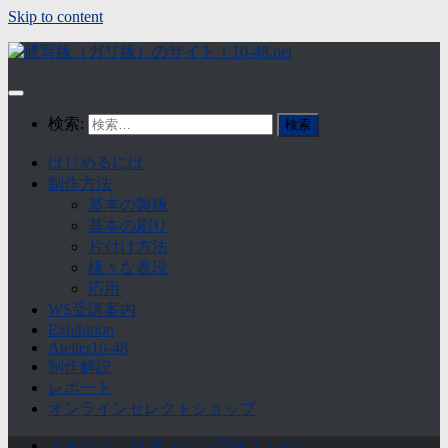
Skip to content
検索:
はじめるには
制作方法
基本の製版
基本の刷り
片付け方法
様々な表現
応用
WS受講案内
Exhibition
Atelier10-48
制作解説
レポート
オンラインセレクトショップ
メルマガ｜10-48メイト登録フォーム