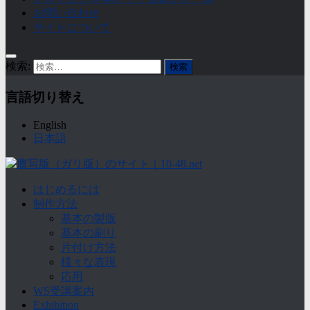
お問い合わせ
サイトについて
検索:
言語切り替え
English
日本語
はじめるには
制作方法
基本の製版
基本の刷り
片付け方法
様々な表現
応用
WS受講案内
Exhibition