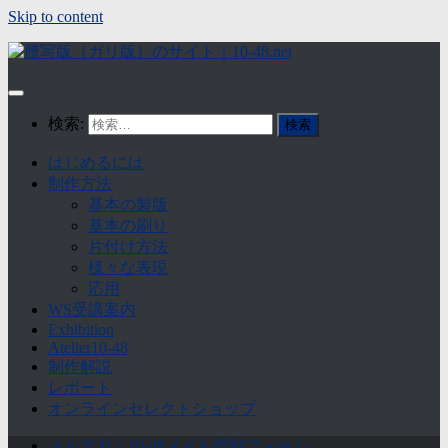
Skip to content
検索:
はじめるには
制作方法
基本の製版
基本の刷り
片付け方法
様々な表現
応用
WS受講案内
Exhibition
Atelier10-48
制作解説
レポート
オンラインセレクトショップ
メルマガ｜10-48メイト登録フォーム