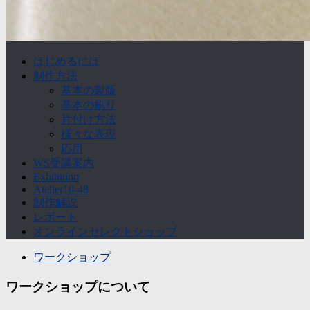
はじめるには
制作方法
基本の製版
基本の刷り
片付け方法
様々な表現
応用
WS受講案内
Exhibition
Atelier10-48
制作解説
レポート
オンラインセレクトショップ
ワークショップ
ワークショップについて