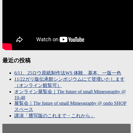
最近の投稿
6/11、25ロウ原紙制作法WS 体験、基本、一版一色
11/22ガリ版伝承館シンポジウムにて登壇いたします
（オンライン観覧可）
オンライン展覧会｜The future of small Mimeography @
10-48
展覧会｜The future of small Mimeography @ ondo SHOP
スペース
講演「謄写版のこれまで・これから」