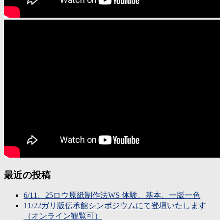
最近の投稿
6/11、25ロウ原紙制作法WS 体験、基本、一版一色
11/22ガリ版伝承館シンポジウムにて登壇いたします
（オンライン観覧可）