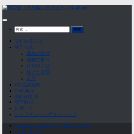
Skip
to
content
検
索:
はじめるには
制作方法
基本の製版
基本の刷り
片付け方法
様々な表現
応用
WS受講案内
Exhibition
Atelier10-48
制作解説
レポート
オンラインセレクトショップ
メルマガ｜10-48メイト登録フォーム
お問い合わせ