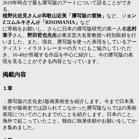
2019年時点で最も謄写版のアートについて語ることができ
る、
植野比佐見さん@和歌山近美「謄写版の冒険」
など、ジ
ョン
Zコムルキさん@「RISOMANIA」
など
に寄稿をお願いし、さらに日本の謄写版研究の第一人者
志村
章子
さん、
野田哲也先生
@東京芸大名誉教授へ特別取材を行
いました。また、現在、謄写版を使った表現をしているアー
ティスト・イラストレーターの方々にもご協力していただ
き、10-48が所蔵する作品を中心に紹介し、今の謄写版の表
現を見ることができる内容となっています。
掲載内容
１章
：謄写版の文化史⇄版画美術史を紹介します。今まで日本美
術史や版画史では語られてこなかった謄写版ならではの美術
表現についてのこれまでのことを紹介します。日本のこと、
海外で起こっていたこと。独自に執筆依頼やお願いをしてか
き集めました。