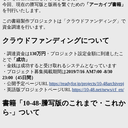
今回、現在の謄写版と版画を繋ぐための
「アーカイブ書籍」
を刊行いたします。
この書籍製作プロジェクトは「クラウドファンディング」で
資金調達を行います。
クラウドファンディングについて
・調達資金は
130万円
・プロジェクト設定金額に到達したこ
とで
「成功」
・金銭は成功すると受け取れるシステムとなっています
・プロジェクト募集掲載期間は
2019/7/16 AM7:00 -8/30
23:00（45日間）
・公開予定ページURL
https://readyfor.jp/projects/10-48archivepj
・英語版プロジェクトページURL
https://10-48.net/news/cf_en/
書籍「10-48-謄写版のこれまで・これか
ら-」ついて