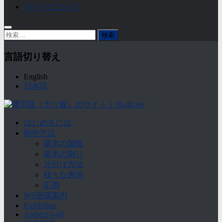
サイトについて
検
索:
言語切り替え
English
日本語
はじめるには
制作方法
基本の製版
基本の刷り
片付け方法
様々な表現
応用
WS受講案内
Exhibition
Atelier10-48