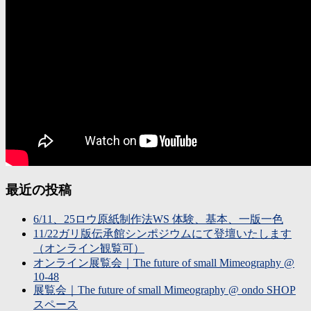
最近の投稿
6/11、25ロウ原紙制作法WS 体験、基本、一版一色
11/22ガリ版伝承館シンポジウムにて登壇いたします
（オンライン観覧可）
オンライン展覧会｜The future of small Mimeography @
10-48
展覧会｜The future of small Mimeography @ ondo SHOP
スペース