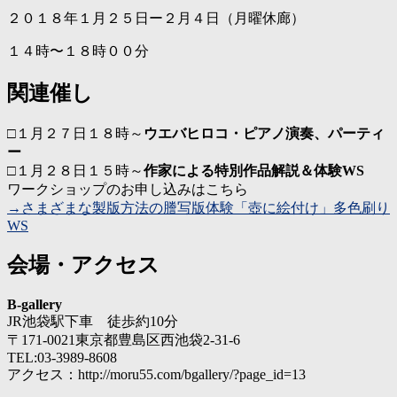
２０１８年１月２５日ー２月４日（月曜休廊）
１４時〜１８時００分
関連催し
□１月２７日１８時～
ウエバヒロコ・ピアノ演奏、パーティ
ー
□１月２８日１５時～
作家による特別作品解説＆体験WS
ワークショップのお申し込みはこちら
→さまざまな製版方法の謄写版体験「壺に絵付け」多色刷り
WS
会場・アクセス
B-gallery
JR池袋駅下車 徒歩約10分
〒171-0021東京都豊島区西池袋2-31-6
TEL:03-3989-8608
アクセス：http://moru55.com/bgallery/?page_id=13