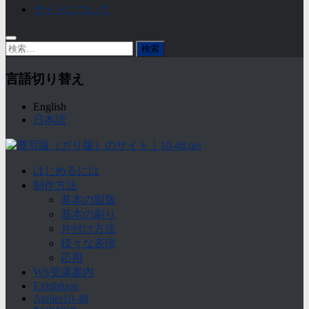
サイトについて
検
索:
言語切り替え
English
日本語
はじめるには
制作方法
基本の製版
基本の刷り
片付け方法
様々な表現
応用
WS受講案内
Exhibition
Atelier10-48