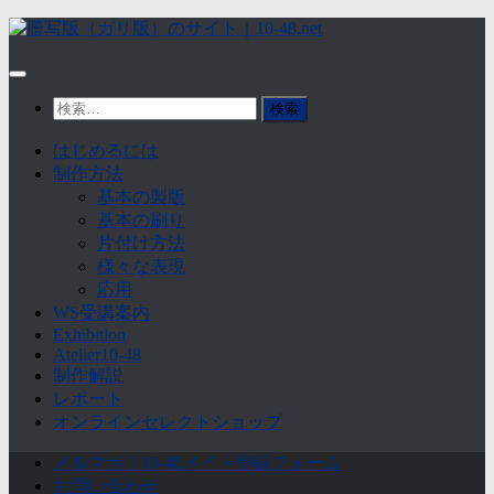
Skip
to
content
検
索:
はじめるには
制作方法
基本の製版
基本の刷り
片付け方法
様々な表現
応用
WS受講案内
Exhibition
Atelier10-48
制作解説
レポート
オンラインセレクトショップ
メルマガ｜10-48メイト登録フォーム
お問い合わせ